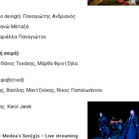
eo design): Παναγιώτης Ανδριανός
εανώ Μεταξά
Μαριέλλα Παναγιώτου
 σειρά):
 Θάνος Τοκάκης, Μάρθα Φριντζήλα
λφαβητικά):
ς, Βασίλης Μαντζούκης, Νίκος Παπαϊωάννου
: Karol Jarek
 Medea’s Son(g)s – Live streaming