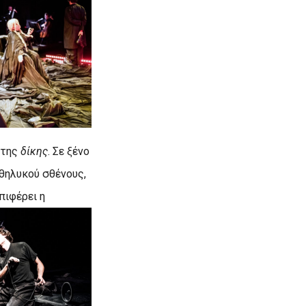
 της
δίκης
. Σε ξένο
θηλυκού σθένους,
πιφέρει η