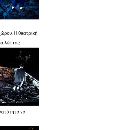
ώρου. Η θεατρική
ικολέττας
υνατότητα να