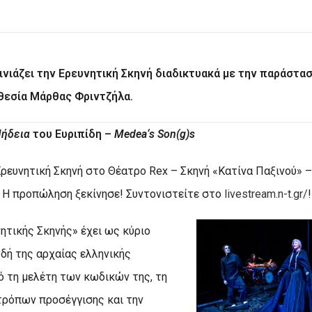
ινιάζει την Ερευνητική Σκηνή διαδικτυακά με την παράστα
θεσία Μάρθας Φριντζήλα.
ήδεια
του Ευριπίδη –
Medea
‘
s
Son
(
g
)s
Ερευνητική Σκηνή στο Θέατρο Rex – Σκηνή «Κατίνα Παξινού» –
 – Η προπώληση ξεκίνησε! Συντονιστείτε στο
livestream.n-t.gr/
!
νητικής Σκηνής» έχει ως κύριο
δή της αρχαίας ελληνικής
 τη μελέτη των κωδικών της, τη
τρόπων προσέγγισης και την