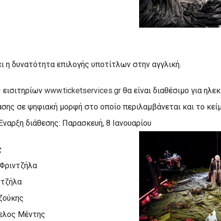
ι η δυνατότητα επιλογής υποτίτλων στην αγγλική.
 εισιτηρίων
www.ticketservices.gr
θα είναι διαθέσιμο για ηλε
ης σε ψηφιακή μορφή στο οποίο περιλαμβάνεται και το κεί
Έναρξη διάθεσης: Παρασκευή, 8 Ιανουαρίου
ς
Φριντζήλα
ντζήλα
ζούκης
γελος Μέντης