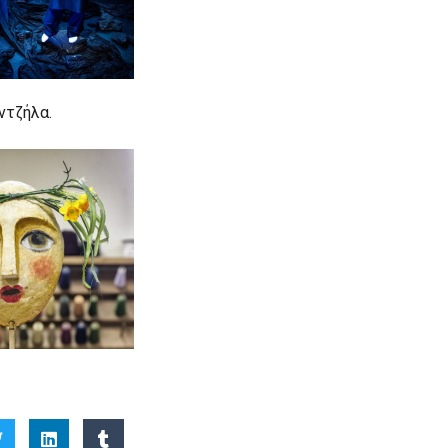
ντζήλα.