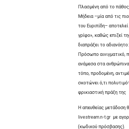
Πλασμένη από το πάθος 
Μήδεια –μία από τις πι
του Ευριπίδη– αποτελεί
γρίφο», καθώς επιζεί τ
διαπράξει το αδιανόητο
Πρόσωπο αινιγματικό, 
ανάμεσα στα ανθρώπινα
τόπο, προδομένη, αντιμ
σκοτώνει ό,τι πολυτιμότ
φρικιαστική πράξη της
Η απευθείας μετάδοση θ
livestream.n-t.gr
με αγορ
(κωδικού πρόσβασης).