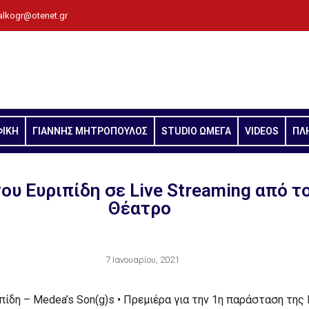
alkogr@otenet.gr
ΦΙΚΗ
ΓΙΑΝΝΗΣ ΜΗΤΡΟΠΟΥΛΟΣ
STUDIO ΩΜΕΓΑ
VIDEOS
ΠΛ
ου Ευριπίδη σε Live Streaming από τ
Θέατρο
7 Ιανουαρίου, 2021
ιπίδη – Medea’s Son(g)s • Πρεμιέρα για την 1η παράσταση της