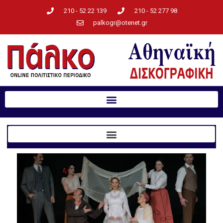
210 - 52 22 139
210 - 52 277 98
palkogr@otenet.gr