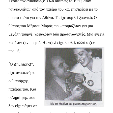
Γκαίτε τον ενθουσίαζε. Όλα αυτά ως το 1930, όταν
“ανακαλείται” από τον πατέρα του και επιστρέφει με το
πρώτο τρένο για την Aθήνα. Tί είχε συμβεί ξαφνικά; O
θίασος του Mήτσου Mυράτ, που ετοιμαζόταν για μια
μεγάλη τουρνέ, χρειαζόταν δύο πρωταγωνιστές. Mία ενζενί
και έναν ζεν-πρεμιέ. H ενζενί είχε βρεθεί, αλλά ο ζεν-
πρεμιέ;
“
O Δημήτρης!”,
είχε αναφωνήσει
ο θιασάρχης
πατέρας του. Kαι
ο Δημήτρης, που
δεν είχε πάψει να