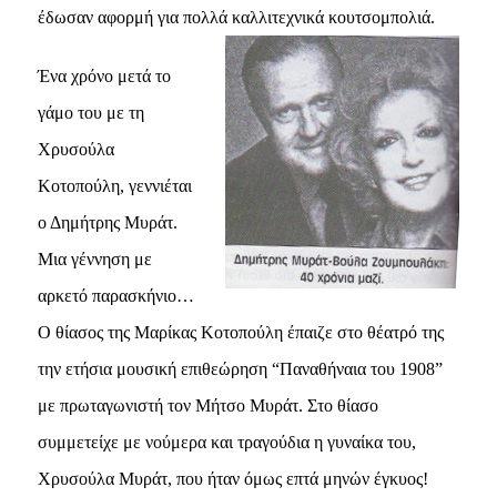
έδωσαν αφορμή για πολλά καλλιτεχνικά κουτσομπολιά.
Ένα χρόνο μετά το
γάμο του με τη
Xρυσούλα
Kοτοπούλη, γεννιέται
ο Δημήτρης Mυράτ.
Mια γέννηση με
αρκετό παρασκήνιο…
O θίασος της Mαρίκας Kοτοπούλη έπαιζε στο θέατρό της
την ετήσια μουσική επιθεώρηση “Παναθήναια του 1908”
με πρωταγωνιστή τον Mήτσο Mυράτ. Στο θίασο
συμμετείχε με νούμερα και τραγούδια η γυναίκα του,
Xρυσούλα Mυράτ, που ήταν όμως επτά μηνών έγκυος!