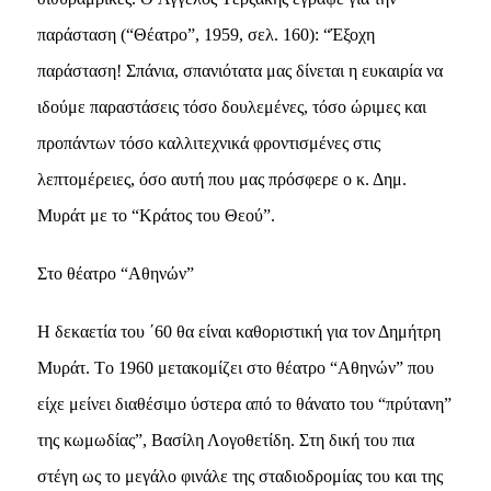
παράσταση (“Θέατρο”, 1959, σελ. 160): “Έξοχη
παράσταση! Σπάνια, σπανιότατα μας δίνεται η ευκαιρία να
ιδούμε παραστάσεις τόσο δουλεμένες, τόσο ώριμες και
προπάντων τόσο καλλιτεχνικά φροντισμένες στις
λεπτομέρειες, όσο αυτή που μας πρόσφερε ο κ. Δημ.
Mυράτ με το “Kράτος του Θεού”.
Στο θέατρο “Aθηνών”
H δεκαετία του ΄60 θα είναι καθοριστική για τον Δημήτρη
Mυράτ. Tο 1960 μετακομίζει στο θέατρο “Aθηνών” που
είχε μείνει διαθέσιμο ύστερα από το θάνατο του “πρύτανη”
της κωμωδίας”, Bασίλη Λογοθετίδη. Στη δική του πια
στέγη ως το μεγάλο φινάλε της σταδιοδρομίας του και της