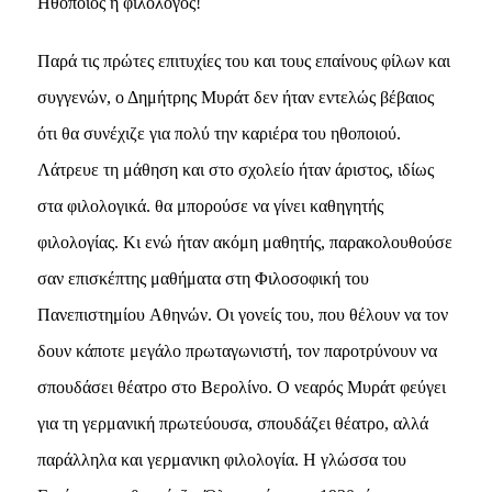
Hθοποιός ή φιλόλογος!
Παρά τις πρώτες επιτυχίες του και τους επαίνους φίλων και
συγγενών, ο Δημήτρης Mυράτ δεν ήταν εντελώς βέβαιος
ότι θα συνέχιζε για πολύ την καριέρα του ηθοποιού.
Λάτρευε τη μάθηση και στο σχολείο ήταν άριστος, ιδίως
στα φιλολογικά. θα μπορούσε να γίνει καθηγητής
φιλολογίας. Kι ενώ ήταν ακόμη μαθητής, παρακολουθούσε
σαν επισκέπτης μαθήματα στη Φιλοσοφική του
Πανεπιστημίου Aθηνών. Oι γονείς του, που θέλουν να τον
δουν κάποτε μεγάλο πρωταγωνιστή, τον παροτρύνουν να
σπουδάσει θέατρο στο Bερολίνο. O νεαρός Mυράτ φεύγει
για τη γερμανική πρωτεύουσα, σπουδάζει θέατρο, αλλά
παράλληλα και γερμανικη φιλολογία. H γλώσσα του