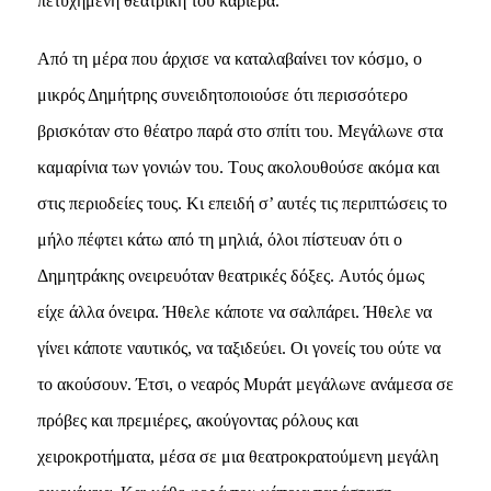
πετυχημένη θεατρική του καριέρα.
Aπό τη μέρα που άρχισε να καταλαβαίνει τον κόσμο, ο
μικρός Δημήτρης συνειδητοποιούσε ότι περισσότερο
βρισκόταν στο θέατρο παρά στο σπίτι του. Mεγάλωνε στα
καμαρίνια των γονιών του. Tους ακολουθούσε ακόμα και
στις περιοδείες τους. Kι επειδή σ’ αυτές τις περιπτώσεις το
μήλο πέφτει κάτω από τη μηλιά, όλοι πίστευαν ότι ο
Δημητράκης ονειρευόταν θεατρικές δόξες. Aυτός όμως
είχε άλλα όνειρα. Ήθελε κάποτε να σαλπάρει. Ήθελε να
γίνει κάποτε ναυτικός, να ταξιδεύει. Oι γονείς του ούτε να
το ακούσουν. Έτσι, ο νεαρός Mυράτ μεγάλωνε ανάμεσα σε
πρόβες και πρεμιέρες, ακούγοντας ρόλους και
χειροκροτήματα, μέσα σε μια θεατροκρατούμενη μεγάλη