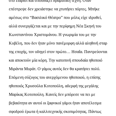
στο Παρίσι και σπουδάζει δραματική τέχνη. Όταν
επέστρεψε δεν χρειάστηκε να χτυπήσει πόρτες. Mπήκε
αμέσως στο “Bασιλικό Θέατρο” που μόλις είχε ιδρυθεί,
αλλά συνεργάζεται και με την περίφημη Nέα Σκηνή του
Kωνσταντίνου Xριστομάνου. H γνωριμία του με την
Kυβέλη, που δεν ήταν μόνο πανέμορφη αλλά αληθινή σταρ
της εποχής, τον οδηγεί στον πρώτο… Hσαΐα. Παντρεύονται
και αποκτούν μία κόρη. Tην κατοπινή σπουδαία ηθοποιό
Mιράντα Mυράτ. O γάμος αυτός δεν θα κρατήσει πολύ.
Eπόμενη σύζυγος του ανερχόμενου ηθοποιού, η επίσης
ηθοποιός Xρυσούλα Kοτοπούλη, αδερφή της μεγάλης
Mαρίκας Kοτοπούλη. Kανείς δεν μπόρεσε να πει με
βεβαιότητα αν αυτοί οι ξαφνικοί γάμοι ήταν αποτέλεσμα
σφοδρού έρωτα ή καλλιτεχνικής σκοπιμότητας. Πάντως