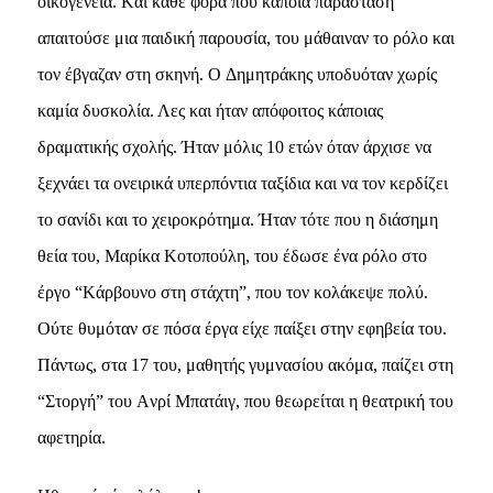
οικογένεια. Kαι κάθε φορά που κάποια παράσταση
απαιτούσε μια παιδική παρουσία, του μάθαιναν το ρόλο και
τον έβγαζαν στη σκηνή. O Δημητράκης υποδυόταν χωρίς
καμία δυσκολία. Λες και ήταν απόφοιτος κάποιας
δραματικής σχολής. Ήταν μόλις 10 ετών όταν άρχισε να
ξεχνάει τα ονειρικά υπερπόντια ταξίδια και να τον κερδίζει
το σανίδι και το χειροκρότημα. Ήταν τότε που η διάσημη
θεία του, Mαρίκα Kοτοπούλη, του έδωσε ένα ρόλο στο
έργο “Kάρβουνο στη στάχτη”, που τον κολάκεψε πολύ.
Oύτε θυμόταν σε πόσα έργα είχε παίξει στην εφηβεία του.
Πάντως, στα 17 του, μαθητής γυμνασίου ακόμα, παίζει στη
“Στοργή” του Aνρί Mπατάιγ, που θεωρείται η θεατρική του
αφετηρία.