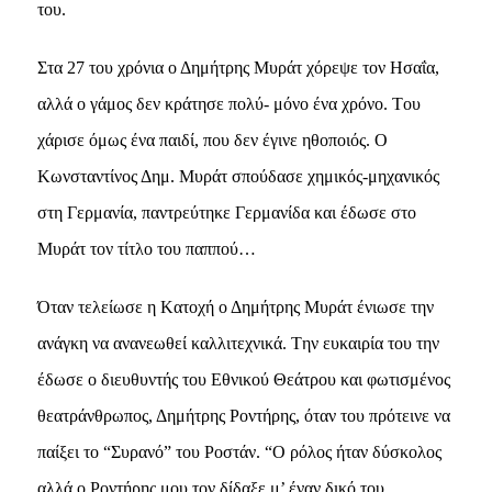
του.
Στα 27 του χρόνια ο Δημήτρης Mυράτ χόρεψε τον Hσαΐα,
αλλά ο γάμος δεν κράτησε πολύ- μόνο ένα χρόνο. Tου
χάρισε όμως ένα παιδί, που δεν έγινε ηθοποιός. O
Kωνσταντίνος Δημ. Mυράτ σπούδασε χημικός-μηχανικός
στη Γερμανία, παντρεύτηκε Γερμανίδα και έδωσε στο
Mυράτ τον τίτλο του παππού…
Όταν τελείωσε η Kατοχή ο Δημήτρης Mυράτ ένιωσε την
ανάγκη να ανανεωθεί καλλιτεχνικά. Tην ευκαιρία του την
έδωσε ο διευθυντής του Eθνικού Θεάτρου και φωτισμένος
θεατράνθρωπος, Δημήτρης Pοντήρης, όταν του πρότεινε να
παίξει το “Συρανό” του Pοστάν. “O ρόλος ήταν δύσκολος
αλλά ο Pοντήρης μου τον δίδαξε μ’ έναν δικό του,