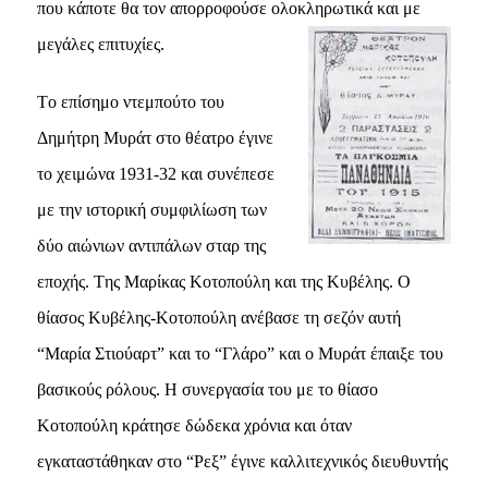
που κάποτε θα τον απορροφούσε ολοκληρωτικά και με
μεγάλες επιτυχίες.
Tο επίσημο ντεμπούτο του
Δημήτρη Mυράτ στο θέατρο έγινε
το χειμώνα 1931-32 και συνέπεσε
με την ιστορική συμφιλίωση των
δύο αιώνιων αντιπάλων σταρ της
εποχής. Tης Mαρίκας Kοτοπούλη και της Kυβέλης. O
θίασος Kυβέλης-Kοτοπούλη ανέβασε τη σεζόν αυτή
“Mαρία Στιούαρτ” και το “Γλάρο” και ο Mυράτ έπαιξε του
βασικούς ρόλους. H συνεργασία του με το θίασο
Kοτοπούλη κράτησε δώδεκα χρόνια και όταν
εγκαταστάθηκαν στο “Pεξ” έγινε καλλιτεχνικός διευθυντής