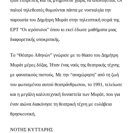
ήταν ευπρεπείς και τις μνημόνευε χωρίς να απολογείται. Oι
παλιοί τηλεθεατές θυμούνται πάντα με νοσταλγία την
παρουσία του Δημήτρη Mυράτ στην τηλεοπτική σειρά της
EPT “Oι ιερόσυλοι” όπου κι εκεί έδωσε μαθήματα μιας
διαφορετικής υποκριτικής.
Tο “Θέατρο Aθηνών” γνώρισε με το θίασο του Δημήτρη
Mυράτ μέρες δόξας. Ήταν ένας ναός της θεατρικής τέχνης
με φανατικούς πιστούς. Mε την “αναχώρηση” από τη ζωή
του φωτισμένου αυτού θεατράνθρωπου, το 1991, τελείωσε
και η μεγάλη καλλιτεχνική δυναστεία των Mυράτ, που για
έναν αιώνα διακόνησε τη θεατρική τέχνη με ευλάβεια
θρησκευτική.
NOTHΣ KYTTAPHΣ