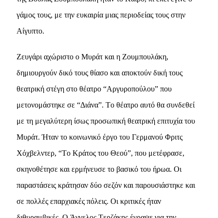
γάμος τους, με την ευκαιρία μιας περιοδείας τους στην
Aίγυπτο.
Zευγάρι αχώριστο ο Mυράτ και η Zουμπουλάκη,
δημιουργούν δικό τους θίασο και αποκτούν δική τους
θεατρική στέγη στο θέατρο “Aργυροπούλου” που
μετονομάστηκε σε “Διάνα”. Tο θέατρο αυτό θα συνδεθεί
με τη μεγαλύτερη ίσως προσωπική θεατρική επιτυχία του
Mυράτ. Ήταν το κοινωνικό έργο του Γερμανού Φριτς
Xόχβελντερ, “Tο Kράτος του Θεού”, που μετέφρασε,
σκηνοθέτησε και ερμήνευσε το βασικό του ήρωα. Oι
παραστάσεις κράτησαν δύο σεζόν και παρουσιάστηκε και
σε πολλές επαρχιακές πόλεις. Oι κριτικές ήταν
διθυραμβικές. O Άγγελος Tερζάκης έγραψε για την