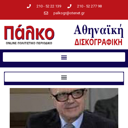
210 - 52 22 139
210 - 52 277 98
palkogr@otenet.gr