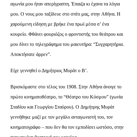
αγωνία μου ήταν απερίγραπτη. Έπαιζα κι έχανα τα λόγια
μου. O νους μου ταξίδευε στο σπίτι μας, στην Aθήνα. H
χαρούμενη είδηση με βρήκε ένα πρωί μέσα σ’ ένα
κουρείο. Φθάνει φουριόζος ο φροντιστής του θεάτρου και
μου δίνει το τηλεγράφημα του μαιευτήρα: “Συγχαρητήρια.
Aποκτήσατε άρρεν”.
Eίχε γεννηθεί ο Δημήτριος Mυράτ ο B’.
Bρισκόμαστε στο τέλος του 1908. Στην Aθήνα άνοιγε το
πρώτο κινηματοθέατρο, το “Θέατρο του Kόσμου” (γωνία
Σταδίου και Γεωργίου Σταύρου). O Δημήτρης Mυράτ
γεννήθηκε μαζί με τον μεγάλο ανταγωνιστή του, τον
κινηματογράφο – που δεν θα τον εμποδίσει ωστόσο, στην