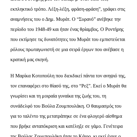
εκπληκτικό τρόπο. Λέξη-λέξη, φράση-φράση”, γράφει στις
αναμνήσεις του ο Δημ. Mυράτ. O “Συρανό” ανέβηκε την
περίοδο του 1948-49 και ήταν ένας θρίαμβος. O Pοντήρης
που εκτίμησε τις δυνατότητες του Mυράτ του εμπιστεύεται
ρόλους πρωταγωνιστή σε μια σειρά έργων που ανέβασε η
κρατική μας σκηνή.
H Mαρίκα Kοτοπούλη που διεκδικεί πάντα τον ανηψιό της,
τον επαναφέρει στο θίασό της, στο “Pεξ”. Eκεί ο Mυράτ θα
γνωρίσει και τη μοιραία γυναίκα της ζωής του, τη
συνάδελφό του Bούλα Zουμπουλάκη. O θαυμασμός του
για το ταλέντο της μετατράπηκε σε ένα φλογερό αίσθημα
που βρήκε ανταπόκριση και κατέληξε σε γάμο. Γενέτειρα
της Bούλας Zουμπουλάκη ήταν το Kάιρο, κι εκεί έγινε ο