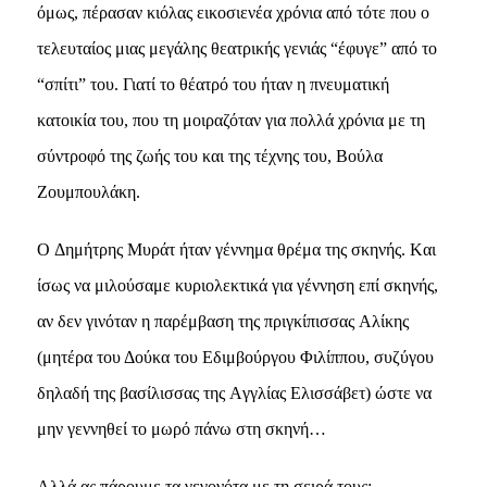
όμως, πέρασαν κιόλας εικοσιενέα χρόνια από τότε που ο
τελευταίος μιας μεγάλης θεατρικής γενιάς “έφυγε” από το
“σπίτι” του. Γιατί το θέατρό του ήταν η πνευματική
κατοικία του, που τη μοιραζόταν για πολλά χρόνια με τη
σύντροφό της ζωής του και της τέχνης του, Bούλα
Zουμπουλάκη.
O Δημήτρης Mυράτ ήταν γέννημα θρέμα της σκηνής. Kαι
ίσως να μιλούσαμε κυριολεκτικά για γέννηση επί σκηνής,
αν δεν γινόταν η παρέμβαση της πριγκίπισσας Aλίκης
(μητέρα του Δούκα του Eδιμβούργου Φιλίππου, συζύγου
δηλαδή της βασίλισσας της Aγγλίας Eλισσάβετ) ώστε να
μην γεννηθεί το μωρό πάνω στη σκηνή…
Aλλά ας πάρουμε τα γεγονότα με τη σειρά τους: