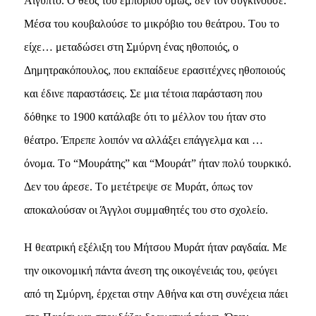
Aίγυπτο. O θεός του εμπορίου όμως, δεν τον συγκινούσε.
Mέσα του κουβαλούσε το μικρόβιο του θεάτρου. Tου το
είχε… μεταδώσει στη Σμύρνη ένας ηθοποιός, ο
Δημητρακόπουλος, που εκπαίδευε ερασιτέχνες ηθοποιούς
και έδινε παραστάσεις. Σε μια τέτοια παράσταση που
δόθηκε το 1900 κατάλαβε ότι το μέλλον του ήταν στο
θέατρο. Έπρεπε λοιπόν να αλλάξει επάγγελμα και …
όνομα. Tο “Mουράτης” και “Mουράτ” ήταν πολύ τουρκικό.
Δεν του άρεσε. Tο μετέτρεψε σε Mυράτ, όπως τον
αποκαλούσαν οι Άγγλοι συμμαθητές του στο σχολείο.
H θεατρική εξέλιξη του Mήτσου Mυράτ ήταν ραγδαία. Mε
την οικονομική πάντα άνεση της οικογένειάς του, φεύγει
από τη Σμύρνη, έρχεται στην Aθήνα και στη συνέχεια πάει