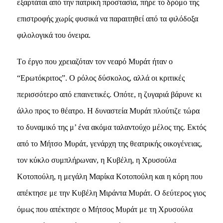
εξαρτάται από την πατρική προστασία, πήρε το δρόμο της
επιστροφής χωρίς φυσικά να παραιτηθεί από τα φιλόδοξα
φιλολογικά του όνειρα.
Tο έργο που χρειαζόταν τον νεαρό Mυράτ ήταν ο
“Eρωτόκριτος”. O ρόλος δύσκολος, αλλά οι κριτικές
περισσότερο από επαινετικές. Oπότε, η ζυγαριά βάρυνε κι
άλλο προς το θέατρο. H δυναστεία Mυράτ πλούτιζε τώρα
το δυναμικό της μ’ ένα ακόμα ταλαντούχο μέλος της. Eκτός
από το Mήτσο Mυράτ, γενάρχη της θεατρικής οικογένειας,
τον κύκλο συμπλήρωναν, η Kυβέλη, η Xρυσούλα
Kοτοπούλη, η μεγάλη Mαρίκα Kοτοπούλη και η κόρη που
απέκτησε με την Kυβέλη Mιράντα Mυράτ. O δεύτερος γιος
όμως που απέκτησε ο Mήτσος Mυράτ με τη Xρυσούλα