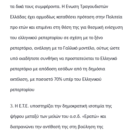
τα δικά τους συμφέροντα. Η Ένωση Τραγουδιστών
Ελλάδας έχει αρμοδίως καταθέσει πρόταση στην Πολιτεία
προ ετών και επιμένει στη θέση της για θεσμική ενίσχυση
του ελληνικού ρεπερτορίου σε σχέση με το ξένο
ρεπερτόριο, ανάλογη με το Γαλλικό μοντέλο, ούτως ώστε
υπό οιαδήποτε συνθήκη να προστατεύεται το Ελληνικό
ρεπερτόριο με απόδοση εσόδων από τη δημόσια
εκτέλεση, με ποσοστό 70% υπέρ του Ελληνικού
ρεπερτορίου
3.
Η Ε.Τ.Ε. υποστηρίζει την δημοκρατική ισοτιμία της
ψήφου μεταξύ των μελών του ο.σ.δ. «Ερατώ» και
διατρανώνει την αντίθεσή της στη βούληση της