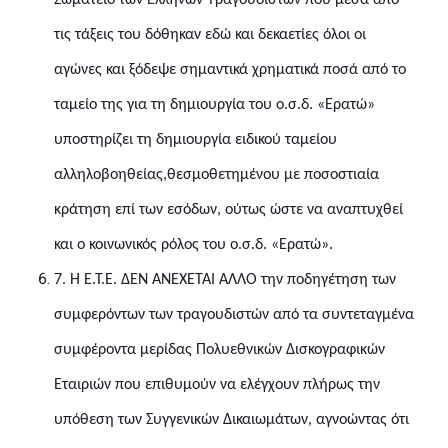
Σωματείο των Ελλήνων Τραγουδιστών που μέσα από
τις τάξεις του δόθηκαν εδώ και δεκαετίες όλοι οι
αγώνες και ξόδεψε σημαντικά χρηματικά ποσά από το
ταμείο της για τη δημιουργία του ο.σ.δ. «Ερατώ»
υποστηρίζει τη δημιουργία ειδικού ταμείου
αλληλοβοηθείας,
θεσμοθετημένου με ποσοστιαία
κράτηση επί των εσόδων, ούτως ώστε να αναπτυχθεί
και ο κοινωνικός ρόλος του ο.σ.δ. «Ερατώ».
7.
Η Ε.Τ.Ε. ΔΕΝ ΑΝΕΧΕΤΑΙ ΑΛΛΟ την ποδηγέτηση των
συμφερόντων των τραγουδιστών από τα συντεταγμένα
συμφέροντα μερίδας Πολυεθνικών Δισκογραφικών
Εταιριών που επιθυμούν να ελέγχουν πλήρως την
υπόθεση των Συγγενικών Δικαιωμάτων, αγνοώντας ότι