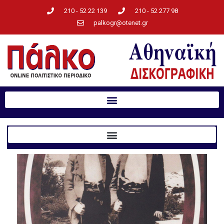
210 - 52 22 139
210 - 52 277 98
palkogr@otenet.gr