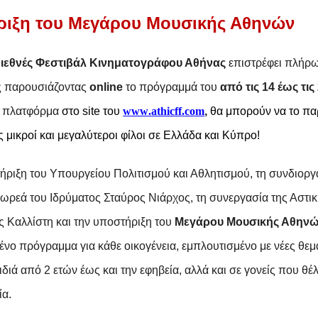
ριξη
του Μεγάρου Μουσικής Αθηνών
Διεθνές Φεστιβάλ Κινηματογράφου Αθήνας
επιστρέφει πλήρ
ς παρουσιάζοντας
online
το πρόγραμμά του
από τις 14 έως τι
η
πλατφόρμα
στo
site
του
www
.
athicff
.
com
,
θα μπορούν
να το π
υς
μικροί και μεγαλύτ
εροι φίλοι σε Ελλάδα και Κύπρο!
ήριξη του Υπουργείου Πολιτισμού και Αθλητισμού, τη συνδιορ
 δωρεά του Ιδρύματος Σταύρος Νιάρχος, τη συνεργασία της Αστι
ς Καλλίστη
και την υποστήριξη του
Μεγάρου Μουσικής Αθην
ένο πρόγραμμα για κάθε οικογένεια,
εμπλουτισμένο με νέες θεμα
διά από 2 ετών έως και την εφηβεία, αλλά και σε γονείς που θ
ία.