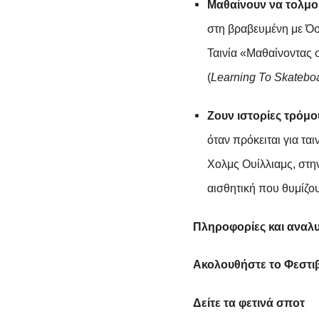
Μαθαίνουν να τολμού
στη
βραβευμένη με Ό
Ταινία
«Μαθαίνοντας σκ
(
Learning
To
Skatebo
Ζουν ιστορίες τρόμο
όταν πρόκειται για τα
Χολμς Ουίλλιαμς, στη
αισθητική που θυμίζο
Πληροφορίες και αναλ
Ακολουθήστε το Φεστ
Δείτε τα φετινά σποτ