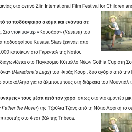
αινίας στο φετινό
Zlin
International
Film
Festival
for
Children
an
πό το ποδόσφαιρο ακόμα και ενάντια σε
ς
. Στο
ντοκιμαντέρ «
Ko
υσάσα» (
Kusasa
) του
άδα ποδοσφαίρου
Kusasa
Stars
ξεκινάει από
000 κατοίκων στο Γκρένταλ της Νοτίου
α διαγωνίζεται στο Παγκόσμιο Κύπελλο Νέων
Gothia
Cup
στη Σου
όνα» (
Maradona
’
s
Legs
) του Φιράς Κουρί, δυο αγόρια από την
ο αυτοκόλλητο για το άλμπουμ τους στη διάρκεια του Μουντιάλ 
δυνάμεις» τους μέσα από τον χορό
, όπως στο ντοκιμαντέρ μι
y
Father
the
Mover
) της Τζούλια Τζανς από τη Νότιο Αφρική το ο
Επιτροπής στο Φεστιβάλ της
Tribeca
.