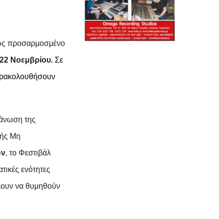
ως προσαρμοσμένο
ς 22 Νοεμβρίου.
Σ
ε
αρακολουθήσουν
γάνωση της
κής Μη
ών
,
το Φεστιβάλ
τικές ενότητες
έλουν να θυμηθούν