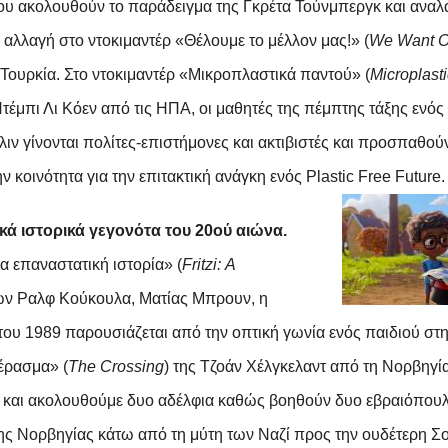
υ ακολουθούν το παράδειγμα της Γκρέτα Τούνμπεργκ και ανα
ή αλλαγή
στο ντοκιμαντέρ «Θέλουμε το μέλλον μας!» (
We
Want
O
 Τουρκία.
Στο ντοκιμαντέρ
«Μικροπλαστικά παντού» (
Microplast
τέμπι Λι Κόεν από τις ΗΠΑ, οι μαθητές της πέμπτης τάξης ενό
ιν γίνονται πολίτες-επιστήμονες και ακτιβιστές και προσπαθού
ν κοινότητα για την επιτακτική ανάγκη ενός
Plastic
Free
Future
.
ά ιστορικά γεγονότα του 20ού αιώνα.
ια επαναστατική ιστορία» (
Fritzi
:
A
των Ραλφ Κούκουλα, Ματίας Μπρουν, η
του 1989 παρουσιάζεται από την οπτική γωνία ενός παιδιού στ
έρασμα» (
The
Crossing
) της Τζοάν Χέλγκελαντ από τη Νορβηγί
 και ακολουθούμε δυο αδέλφια καθώς βοηθούν δυο εβραιόπου
ης Νορβηγίας κάτω από τη μύτη των Ναζί προς την ουδέτερη Σ