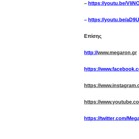
–
https
://
youtu
.
be
/
VliN
–
https://youtu.be/aD
Επίσης
http://
www.megaron.gr
https://www.facebook.
https://www.instagram
https://www.youtube.c
https
://
twitter
.
com
/
Mega