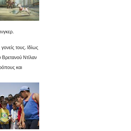
ινγκερ
.
γονείς τους. Ιδίως
ου Βρετανού
Ντίλαν
τρόπους και