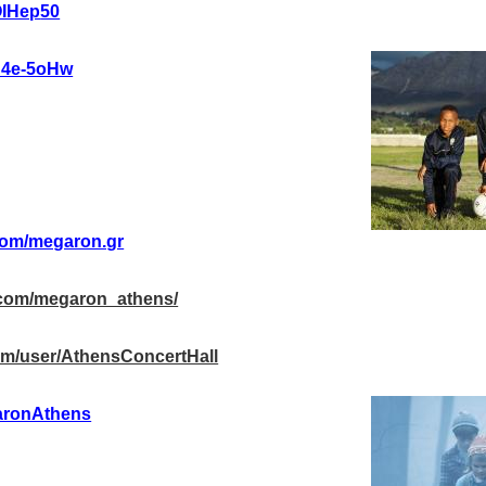
OIHep
50
9U4e-5oHw
com/megaron.gr
.com/megaron_athens/
om/user/AthensConcertHall
ronAthens