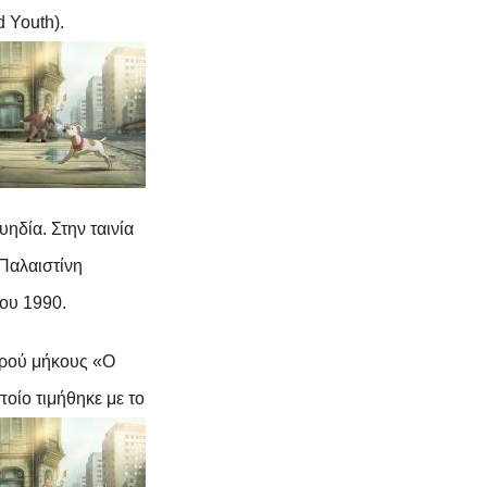
d
Youth
).
ηδία. Στην ταινία
 Παλαιστίνη
του 1990.
κρού μήκους «Ο
ποίο τιμήθηκε με το