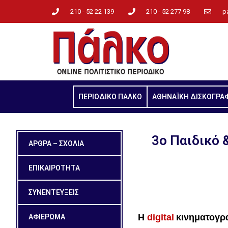
210 - 52 22 139
210 - 52 277 98
p
ΠΕΡΙΟΔΙΚΟ ΠΑΛΚΟ
ΑΘΗΝΑΪΚΗ ΔΙΣΚΟΓΡΑ
3ο Παιδικό 
ΑΡΘΡΑ – ΣΧΟΛΙΑ
ΕΠΙΚΑΙΡΟΤΗΤΑ
ΣΥΝΕΝΤΕΥΞΕΙΣ
H
digital
κινηματογρ
ΑΦΙΕΡΩΜΑ