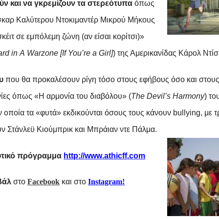
ν και να γκρεμίζουν τα στερεότυπα
όπως
σκαρ Καλύτερου Ντοκιμαντέρ Μικρού Μήκους
έιτ σε εμπόλεμη ζώνη (αν είσαι κορίτσι)»
ard
in
A
Warzone
[
If
You
’
re
a
Girl
]
) της Αμερικανίδας
Κάρολ Ντίσ
υ
που θα προκαλέσουν ρίγη τόσο στους εφήβους όσο και στους 
ινίες όπως «Η α
ρμονία του διαβόλου» (
The
Devil
’
s
Harmony
) τ
ν οποία τα «φυτά» εκδικούνται όσους τους κάνουν
bullying
, με 
υν Στάνλεϋ Κιούμπρικ και Μπράιαν ντε Πάλμα.
υτικό πρόγραμμα
http
://
www
.
athicff
.
com
ιβάλ
στο
Facebook
και στο
Instagram
!