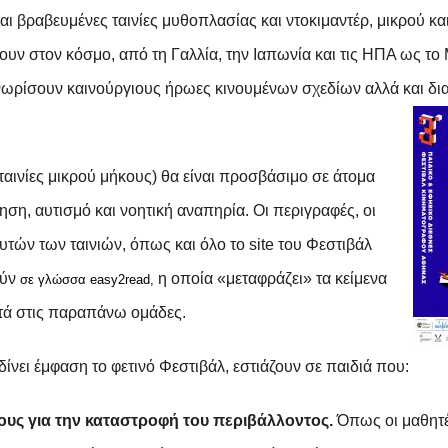
 βραβευμένες ταινίες μυθοπλασίας και ντοκιμαντέρ, μικρού κα
ουν στον κόσμο, από τη Γαλλία, την Ιαπωνία και τις ΗΠΑ ως το 
γνωρίσουν καινούργιους ήρωες κινουμένων σχεδίων αλλά και δι
ταινίες μικρού μήκους) θα είναι προσβάσιμο σε άτομα
ηση, αυτισμό και νοητική αναπηρία. Οι περιγραφές, οι
αυτών των ταινιών, όπως και όλο το
site
του Φεστιβάλ
ούν
η οποία «μεταφράζει» τα κείμενα
σε γλώσσα
easy
2
read
,
ητά στις παραπάνω ομάδες.
 δίνει έμφαση το φετινό Φεστιβάλ, εστιάζουν σε παιδιά που:
υς για την καταστροφή του περιβάλλοντος.
Όπως οι μαθητ