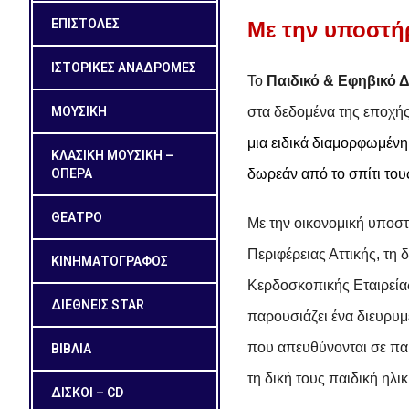
ΕΠΙΣΤΟΛΕΣ
Με την υποστή
ΙΣΤΟΡΙΚΕΣ ΑΝΑΔΡΟΜΕΣ
Το
Παιδικό & Εφηβικό 
ΜΟΥΣΙΚΗ
στα δεδομένα της εποχή
μια ειδικά διαμορφωμέν
ΚΛΑΣΙΚΗ ΜΟΥΣΙΚΗ –
ΟΠΕΡΑ
δωρεάν
από το σπίτι το
ΘΕΑΤΡΟ
Με την οικονομική υποστ
Περιφέρειας Αττικής, τη
ΚΙΝΗΜΑΤΟΓΡΑΦΟΣ
Κερδοσκοπικής Εταιρεία
ΔΙΕΘΝΕΙΣ STAR
παρουσιάζει ένα διευρυμ
που απευθύνονται σε παι
ΒΙΒΛΙΑ
τη δική τους παιδική ηλικ
ΔΙΣΚΟΙ – CD