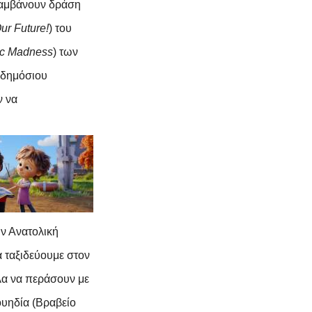
λαμβάνουν δράση
ur
Future
!
) του
ic
Madness
) των
ς δημόσιου
ν να
ην Ανατολική
α ταξιδεύουμε στον
λα να περάσουν με
ουηδία (Βραβείο