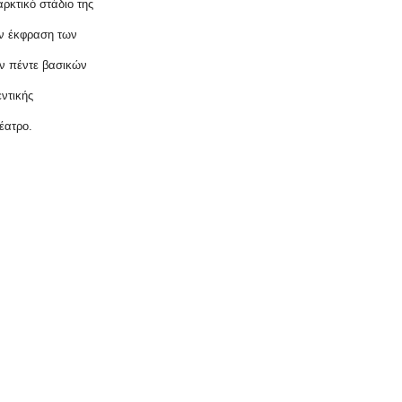
ρκτικό στάδιο της
ην έκφραση των
ων πέντε βασικών
ντικής
έατρο.