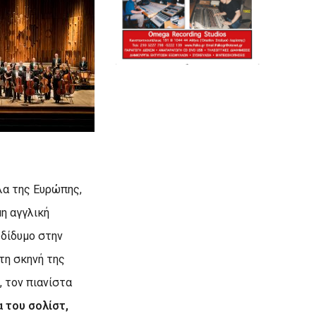
λα της Ευρώπης,
μη αγγλική
 δίδυμο στην
στη σκηνή της
 τον πιανίστα
α του σολίστ,