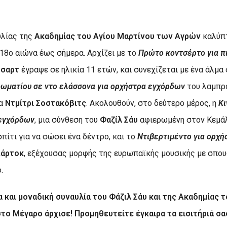
υλίας της
Ακαδημίας του Αγίου Μαρτίνου των Αγρών
καλύπ
18ο αιώνα έως σήμερα. Αρχίζει με το
Πρώτο κοντσέρτο για π
σαρτ
έγραψε σε ηλικία 11 ετών, και συνεχίζεται με ένα άλμα
ωματίου σε ντο ελάσσονα για ορχήστρα εγχόρδων
του λαμπρ
τα
Ντμίτρι Σοστακόβιτς
.
Ακολουθούν, στο δεύτερο μέρος, η
Κι
 εγχόρδων
, μια σύνθεση του
Φαζίλ Σάυ
αφιερωμένη στον Κεμάλ
πίτι για να σώσει ένα δέντρο, και το
Ντιβερτιμέντο για ορχ
άρτοκ
, εξέχουσας μορφής της ευρωπαϊκής μουσικής με σπου
.
 και μοναδική συναυλία του Φάζιλ Σάυ και της Ακαδημίας τ
ο Μέγαρο άρχισε! Προμηθευτείτε έγκαιρα τα εισιτήριά σα