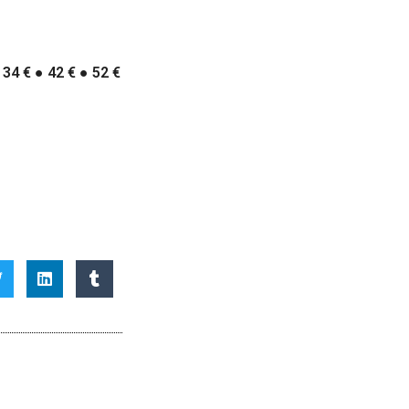
34 €
●
42 €
●
52 €