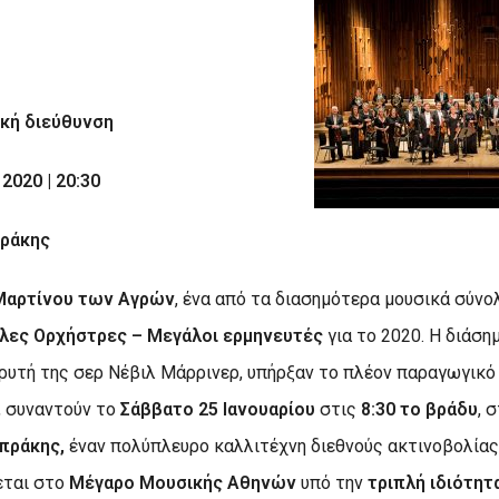
ική διεύθυνση
 2020 |
20:30
πράκης
 Μαρτίνου των Αγρών
, ένα από τα διασημότερα μουσικά σύνο
λες Ορχήστρες – Μεγάλοι ερμηνευτές
για το 2020. Η διάση
δρυτή της σερ Νέβιλ Μάρρινερ, υπήρξαν το πλέον παραγωγικό
, συναντούν το
Σάββατο 25 Ιανουαρίου
στις
8:30 το βράδυ
, 
μπράκης,
έναν πολύπλευρο καλλιτέχνη διεθνούς ακτινοβολίας,
εται στο
Μέγαρο Μουσικής Αθηνών
υπό την
τριπλή ιδιότητ