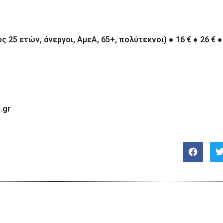
ως 25 ετών, άνεργοι, ΑμεΑ, 65+, πολύτεκνοι)
●
16 €
●
26 €
●
.gr