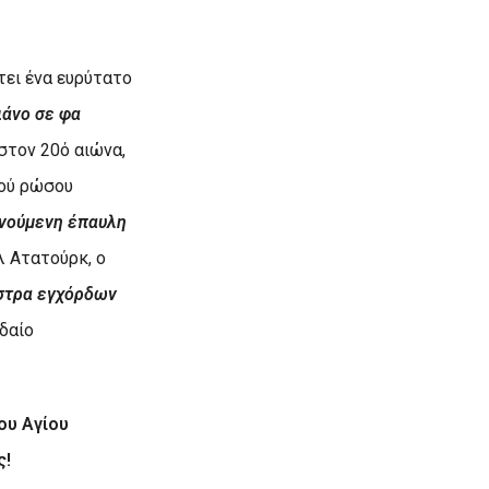
τει ένα ευρύτατο
ιάνο σε φα
 στον 20ό αιώνα,
ού ρώσου
νούμενη έπαυλη
 Ατατούρκ, ο
ήστρα εγχόρδων
δαίο
ου Αγίου
ς!