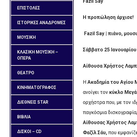
Fazil Say
ΕΠΙΣΤΟΛΕΣ
Η προπώληση άρχισε!
ΙΣΤΟΡΙΚΕΣ ΑΝΑΔΡΟΜΕΣ
Fazil Say
| πιάνο, μουσ
ΜΟΥΣΙΚΗ
Σάββατο 25 Ιανουαρίου
ΚΛΑΣΙΚΗ ΜΟΥΣΙΚΗ –
ΟΠΕΡΑ
Αίθουσα Χρήστος Λαμ
ΘΕΑΤΡΟ
Η
Ακαδημία του Αγίου
ΚΙΝΗΜΑΤΟΓΡΑΦΟΣ
ανοίγει τον
κύκλο Μεγά
ορχήστρα που, με τον ι
ΔΙΕΘΝΕΙΣ STAR
παγκόσμια δισκογραφία
ΒΙΒΛΙΑ
Αίθουσας Χρήστος Λα
ΔΙΣΚΟΙ – CD
Φαζίλ Σάυ,
που εμφανίζ