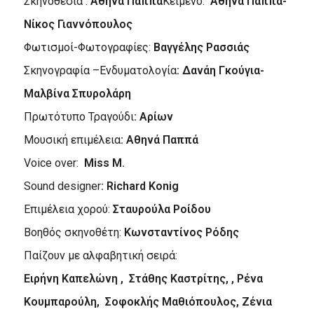
Σκηνοθεσία :
Αθηνά Παππά
Κείμενo:
Αθηνά Παππά-
Νίκος Γιαννόπουλος
Φωτισμοί-Φωτογραφίες:
Βαγγέλης Ρασσιάς
Σκηνογραφία –Ενδυματολογία
: Δανάη Γκούγια-
Μαλβίνα Σπυρολάρη
Πρωτότυπο Τραγούδι
: Αρίων
Μουσική επιμέλεια
: Αθηνά Παππά
Voice over:
Miss M.
Sound designer
: Richard Konig
Επιμέλεια χορού:
Σταυρούλα Ροίδου
Βοηθός σκηνοθέτη:
Κωνσταντίνος Ρόδης
Παίζουν με αλφαβητική σειρά:
Ειρήνη Καπελώνη , Στάθης Καστρίτης, , Ρένα
Κουμπαρούλη, Σοφοκλής Μαθιόπουλος, Ζένια