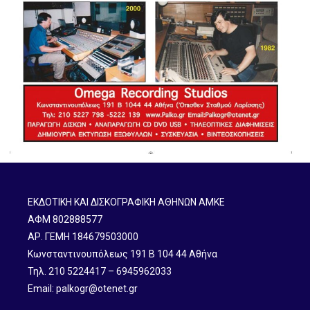
ΕΚΔΟΤΙΚΗ ΚΑΙ ΔΙΣΚΟΓΡΑΦΙΚΗ ΑΘΗΝΩΝ ΑΜΚΕ
ΑΦΜ 802888577
ΑΡ. ΓΕΜΗ 184679503000
Κωνσταντινουπόλεως 191 B 104 44 Αθήνα
Τηλ. 210 5224417 – 6945962033
Email: palkogr@otenet.gr