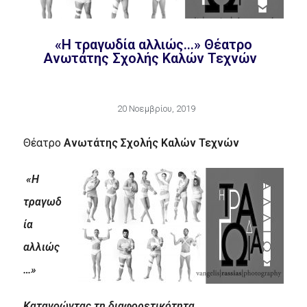
«Η τραγωδία αλλιώς…» Θέατρο
Ανωτάτης Σχολής Καλών Τεχνών
20 Νοεμβρίου, 2019
Θέατρο
Ανωτάτης Σχολής Καλών Τεχνών
«Η
τραγωδ
ία
αλλιώς
…»
Κατανοώντας τη διαφορετικότητα