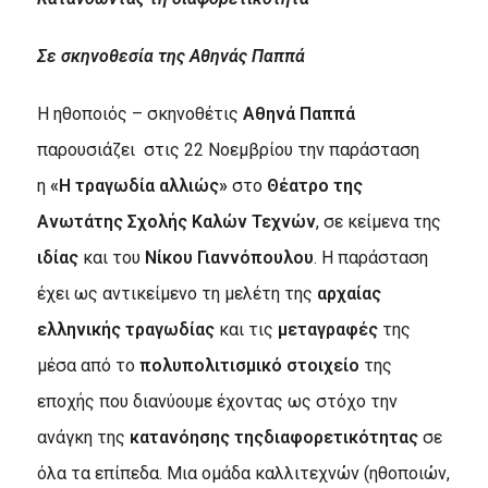
Σε σκηνοθεσία της Αθηνάς Παππά
Η ηθοποιός – σκηνοθέτις
Αθηνά Παππά
παρουσιάζει στις 22 Νοεμβρίου την παράσταση
η
«Η τραγωδία αλλιώς»
στο
Θέατρο της
Ανωτάτης Σχολής Καλών Τεχνών
, σε κείμενα της
ιδίας
και του
Νίκου Γιαννόπουλου
. Η παράσταση
έχει ως αντικείμενο τη μελέτη της
αρχαίας
ελληνικής τραγωδίας
και τις
μεταγραφές
της
μέσα από το
πολυπολιτισμικό στοιχείο
της
εποχής που διανύουμε έχοντας ως στόχο την
ανάγκη της
κατανόησης της
διαφορετικότητας
σε
όλα τα επίπεδα. Μια ομάδα καλλιτεχνών (ηθοποιών,