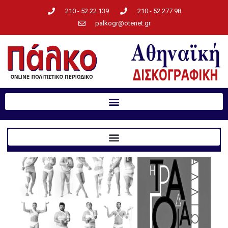
210 - 52 22 139
210 - 52 277 98
palkogr@otenet.gr