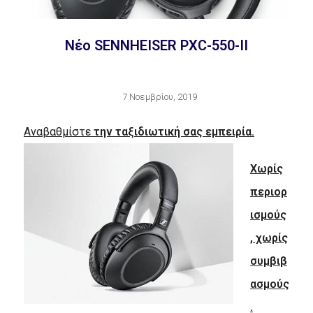
Νέο SENNHEISER PXC-550-II
7 Νοεμβρίου, 2019
Αναβαθμίστε
την ταξιδιωτική σας εμπειρία.
Χωρίς
περιορ
ισμούς
, χωρίς
συμβιβ
ασμούς
.