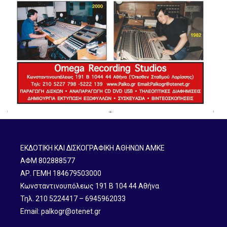
ΕΚΔΟΤΙΚΗ ΚΑΙ ΔΙΣΚΟΓΡΑΦΙΚΗ ΑΘΗΝΩΝ ΑΜΚΕ
ΑΦΜ 802888577
ΑΡ. ΓΕΜΗ 184679503000
Κωνσταντινουπόλεως 191 B 104 44 Αθήνα
Τηλ. 210 5224417 – 6945962033
Email: palkogr@otenet.gr