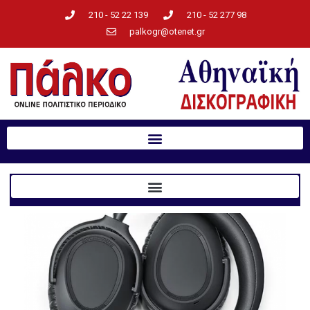
210 - 52 22 139
210 - 52 277 98
palkogr@otenet.gr