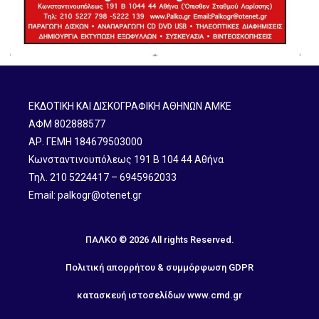
ΕΚΔΟΤΙΚΗ ΚΑΙ ΔΙΣΚΟΓΡΑΦΙΚΗ ΑΘΗΝΩΝ ΑΜΚΕ
ΑΦΜ 802888577
ΑΡ. ΓΕΜΗ 184679503000
Κωνσταντινουπόλεως 191 B 104 44 Αθήνα
Τηλ. 210 5224417 – 6945962033
Email: palkogr@otenet.gr
ΠΑΛΚΟ © 2026 All rights Reserved.
Πολιτική απορρήτου & συμμόρφωση GDPR
κατασκευή ιστοσελίδων
www.cmd.gr