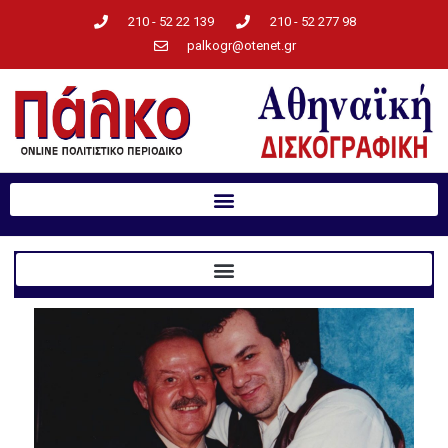
210 - 52 22 139
210 - 52 277 98
palkogr@otenet.gr