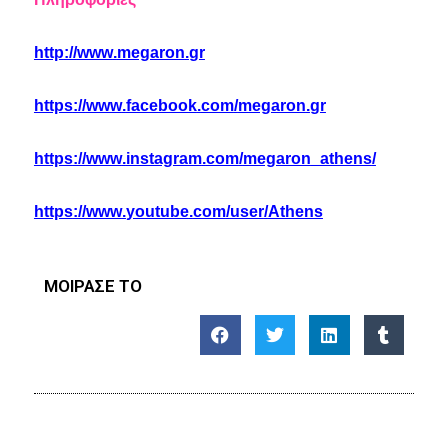
http
://
www
.
megaron
.
gr
https
://
www
.
facebook
.
com
/
megaron
.
gr
https
://
www
.
instagram
.
com
/
megaron
_
athens
/
https
://
www
.
youtube
.
com
/
user
/
Athens
ΜΟΙΡΑΣΕ ΤΟ