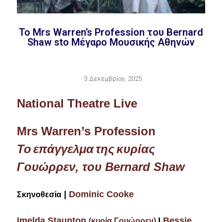
To Mrs Warren’s Profession του Bernard
Shaw stο Μέγαρο Μουσικής Αθηνών
3 Δεκεμβρίου, 2025
National Theatre Live
Mrs Warren’s Profession
Το
επάγγελμα
της
κυρίας
Γουώρρεν
,
του
Bernard Shaw
|
Dominic Cooke
Σκηνοθεσία
Imelda Staunton
I
Bessie
(κυρία Γουώρρεν)