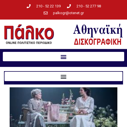
210 - 52 22 139
210 - 52 277 98
palkogr@otenet.gr