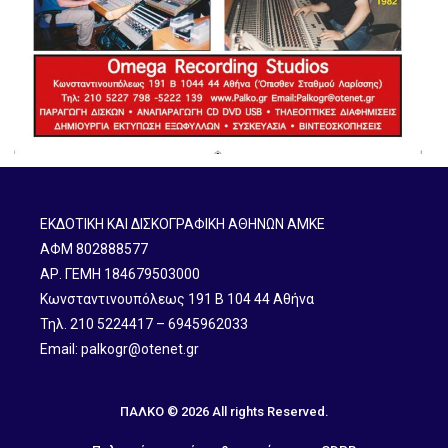
ΕΚΔΟΤΙΚΗ ΚΑΙ ΔΙΣΚΟΓΡΑΦΙΚΗ ΑΘΗΝΩΝ ΑΜΚΕ
ΑΦΜ 802888577
ΑΡ. ΓΕΜΗ 184679503000
Κωνσταντινουπόλεως 191 B 104 44 Αθήνα
Τηλ. 210 5224417 – 6945962033
Email: palkogr@otenet.gr
ΠΑΛΚΟ © 2026 All rights Reserved.