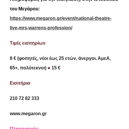
του Μεγάρου:
https://www.megaron.gr/event/national-theatre-
live-mrs-warrens-profession/
Τιμές εισιτηρίων
8 € (φοιτητές, νέοι έως 25 ετών, άνεργοι, ΑμεΑ,
65+, πολύτεκνοι)
●
15 €
Eισιτήρια
210 72 82 333
www
.
megaron
.
gr
Πληροφορίες