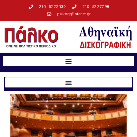
210 - 52 22 139
210 - 52 277 98
palkogr@otenet.gr