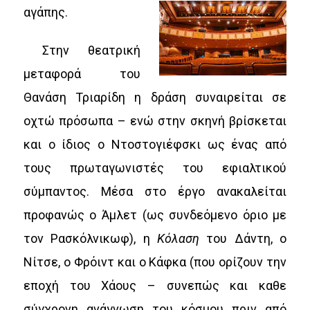
αγάπης.
Στην θεατρική
μεταφορά του
Θανάση Τριαρίδη η δράση συναιρείται σε
οχτώ πρόσωπα – ενώ στην σκηνή βρίσκεται
και ο ίδιος ο Ντοστογιέφσκι ως ένας από
τους πρωταγωνιστές του εφιαλτικού
σύμπαντος. Μέσα στο έργο ανακαλείται
προφανώς ο Άμλετ (ως συνδεόμενο όριο με
τον Ρασκόλνικωφ), η
Κόλαση
του Δάντη, ο
Νίτσε, ο Φρόιντ και ο Κάφκα (που ορίζουν την
εποχή του Χάους – συνεπώς και καθε
σύγχρονη ανάγνωση του κόσμου πριν από