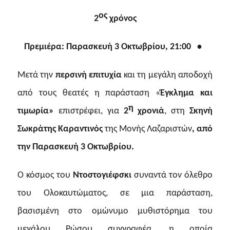
ος
2
χρόνος
Πρεμιέρα: Παρασκευή 3 Οκτωβρίου, 21:00 •
Μετά την
περσινή επιτυχία
και τη μεγάλη αποδοχή
από τους θεατές η παράσταση «
Έγκλημα και
η
τιμωρία»
επιστρέφει, για
2
χρονιά
, στη
Σκηνή
Σωκράτης Καραντινός
της Μονής Λαζαριστών
, από
την Παρασκευή 3 Οκτωβρίου.
Ο κόσμος του
Ντοστογιέφσκι
συναντά τον όλεθρο
του Ολοκαυτώματος, σε μια
παράσταση,
βασισμένη στο ομώνυμο μυθιστόρημα του
μεγάλου Ρώσου συγγραφέα,
η οποία