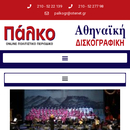
210 - 52 22 139
210 - 52 277 98
palkogr@otenet.gr