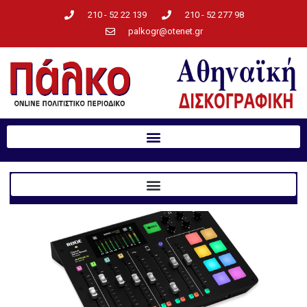
210 - 52 22 139
210 - 52 277 98
palkogr@otenet.gr