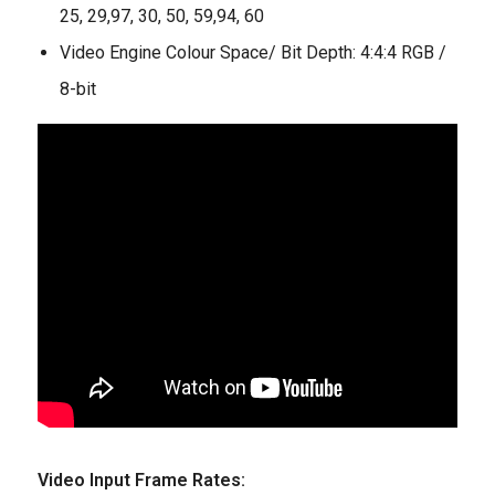
25, 29,97, 30, 50, 59,94, 60
Video Engine Colour Space/ Bit Depth: 4:4:4 RGB /
8-bit
Video Input Frame Rates: