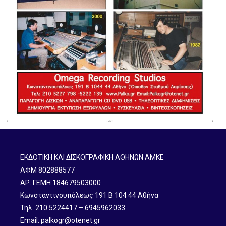
ΕΚΔΟΤΙΚΗ ΚΑΙ ΔΙΣΚΟΓΡΑΦΙΚΗ ΑΘΗΝΩΝ ΑΜΚΕ
ΑΦΜ 802888577
ΑΡ. ΓΕΜΗ 184679503000
Κωνσταντινουπόλεως 191 B 104 44 Αθήνα
Τηλ. 210 5224417 – 6945962033
Email: palkogr@otenet.gr