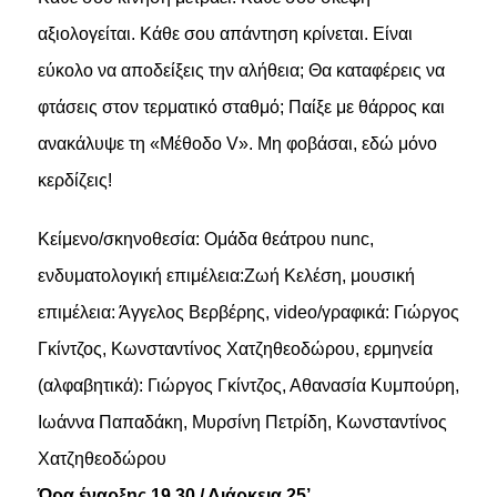
αξιολογείται. Κάθε σου απάντηση κρίνεται. Είναι
εύκολο να αποδείξεις την αλήθεια; Θα καταφέρεις να
φτάσεις στον τερματικό σταθμό; Παίξε με θάρρος και
ανακάλυψε τη «Μέθοδο V». Μη φοβάσαι, εδώ μόνο
κερδίζεις!
Κείμενο/σκηνοθεσία: Ομάδα θεάτρου nunc,
ενδυματολογική επιμέλεια:Ζωή Κελέση, μουσική
επιμέλεια: Άγγελος Βερβέρης, video/γραφικά: Γιώργος
Γκίντζος, Κωνσταντίνος Χατζηθεοδώρου, ερμηνεία
(αλφαβητικά): Γιώργος Γκίντζος, Αθανασία Κυμπούρη,
Ιωάννα Παπαδάκη, Μυρσίνη Πετρίδη, Κωνσταντίνος
Χατζηθεοδώρου
Ώρα έναρξης 19.30 / Διάρκεια 25’