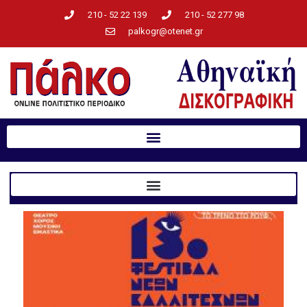
210 - 52 22 139
210 - 52 277 98
palkogr@otenet.gr