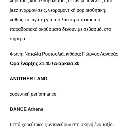
λυρισμός και πλουραλισμός υφών με πινελιές από
jazz εναρμονίσεις, νεορομαντική pop αισθητική,
καθώς και αγάπη για πιο λαϊκότροπα και πιο
παραδοσιακά ακούσματα δένουν με σεβασμό, στο
σήμερα.
Φωνή: Ναταλία Ρουτσολιά, κιθάρα: Γιώργος Λαναράς
Ώρα έναρξης 21.45 / Διάρκεια 30’
ANOTHER LAND
χορευτική
performance
DANCE Athens
Επτά χορεύτριες ζωντανεύουν στη σκηνή ένα ταξίδι