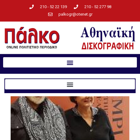
210 - 52 22 139
210 - 52 277 98
palkogr@otenet.gr