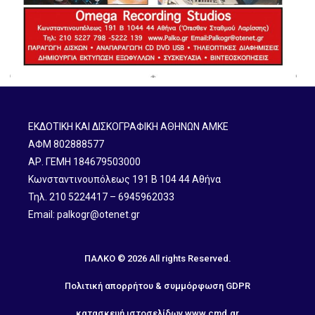
ΕΚΔΟΤΙΚΗ ΚΑΙ ΔΙΣΚΟΓΡΑΦΙΚΗ ΑΘΗΝΩΝ ΑΜΚΕ
ΑΦΜ 802888577
ΑΡ. ΓΕΜΗ 184679503000
Κωνσταντινουπόλεως 191 B 104 44 Αθήνα
Τηλ. 210 5224417 – 6945962033
Email: palkogr@otenet.gr
ΠΑΛΚΟ © 2026 All rights Reserved.
Πολιτική απορρήτου & συμμόρφωση GDPR
κατασκευή ιστοσελίδων
www.cmd.gr