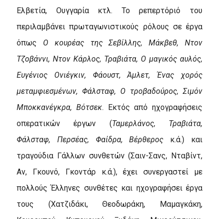
Ελβετία, Ουγγαρία κτλ. Το ρεπερτόριό του
περιλαμβάνει πρωταγωνιστικούς ρόλους σε έργα
όπως
Ο κουρέας της Σεβίλλης, Μάκβεθ, Ντον
Τζοβάννι, Ντον Κάρλος, Τραβιάτα, Ο μαγικός αυλός,
Ευγένιος Ονιέγκιν, Φάουστ, Άμλετ, Ένας χορός
μεταμφιεσμένων, Φάλσταφ, Ο τροβαδούρος, Σιμόν
Μποκκανέγκρα, Βότσεκ
. Εκτός από ηχογραφήσεις
οπερατικών έργων (
Ταμερλάνος, Τραβιάτα,
Φάλσταφ, Περσέας, Φαίδρα, Βέρθερος
κ.ά.) και
τραγούδια Γάλλων συνθετών (Σαιν-Σανς, Νταβίντ,
Αν, Γκουνό, Γκοντάρ κ.ά.), έχει συνεργαστεί με
πολλούς Έλληνες συνθέτες και ηχογραφήσει έργα
τους (Χατζιδάκι, Θεοδωράκη, Μαμαγκάκη,