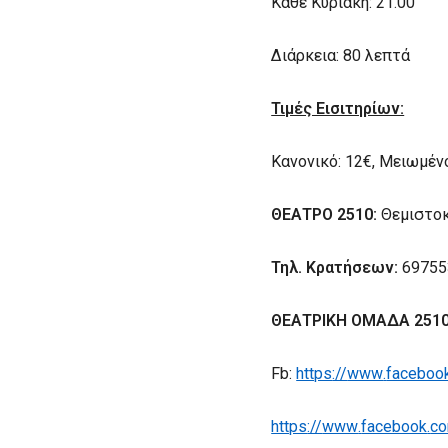
Κάθε Κυριακή: 21.00
Διάρκεια: 80 λεπτά
Τιμές Εισιτηρίων:
Κανονικό: 12€, Μειωμέν
ΘΕΑΤΡΟ 2510:
Θεμιστοκ
Τηλ. Κρατήσεων:
69755
ΘΕΑΤΡΙΚΗ ΟΜΑΔΑ 251
Fb
:
https
://
www
.
faceboo
https
://
www
.
facebook
.
c