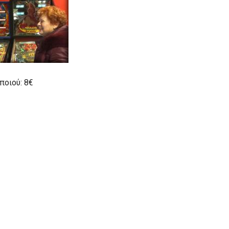
ποιού: 8€