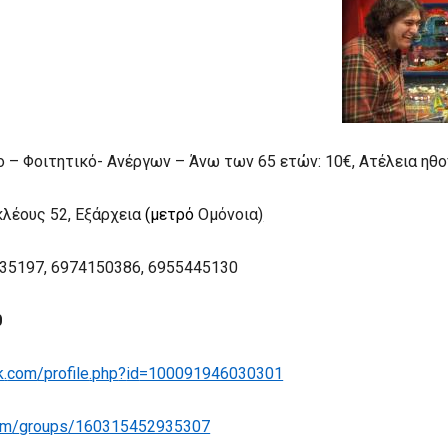
ο – Φοιτητικό- Ανέργων – Άνω των 65 ετών: 10€, Ατέλεια ηθο
λέους 52, Εξάρχεια
(μετρό
Ομόνοια
)
35197, 6974150386, 6955445130
0
k
.
com
/
profile
.
php
?
id
=100091946030301
om
/
groups
/160315452935307