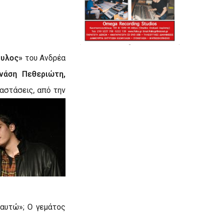
ουλος»
του Ανδρέα
νάση Πεθεριώτη,
ραστάσεις, από την
Εαυτώ»; Ο γεμάτος