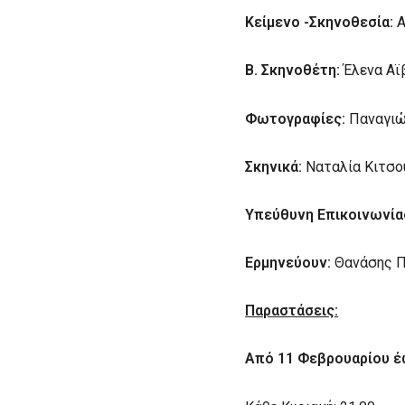
Κείμενο -Σκηνοθεσία:
Α
Β. Σκηνοθέτη:
Έλενα Αϊ
Φωτογραφίες:
Παναγιώ
Σκηνικά:
Ναταλία Κιτσο
Υπεύθυνη Επικοινωνία
Ερμηνεύουν:
Θανάσης Π
Παραστάσεις:
Από 11 Φεβρουαρίου έ