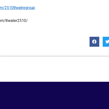
om
/2510
theatregroup
om
/
theater
2510/