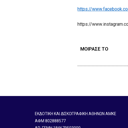
https
://
www
.
facebook
.
c
https
://
www
.
instagram
.
c
ΜΟΙΡΑΣΕ ΤΟ
ΕΚΔΟΤΙΚΗ ΚΑΙ ΔΙΣΚΟΓΡΑΦΙΚΗ ΑΘΗΝΩΝ ΑΜΚΕ
ΑΦΜ 802888577
ΑΡ. ΓΕΜΗ 184679503000