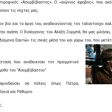
στροφικός «Ασυμβίβαστος»; Ο «αιώνιος έφηβος», που ακό
ύουν τις νύχτες μας;
ν βίο και το έργο του, αναδεικνύοντας τον ταλαντούχο καλ
την αγάπη. Ο δισέγγονος του Αλέξη Ζορμπά, θα μας μιλήσει,
«Δαίμονα Εαυτώ» τις σκιές μέσα του και γύρω του, που μετέ
σταση που αναδεικνύει τον πραγματικό
μύθο του “Ασυμβίβαστου”.
ριοδεύσει σε πόλεις όπως Πάτρα,
Χανιά και Ρέθυμνο.
: