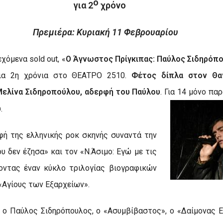
ο
για
2
χρόνο
Πρεμιέρα: Κυριακή 11 Φεβρουαρίου
χόμενα sold out, «
Ο Άγνωστος Πρίγκιπας: Παύλος Σιδηρόπ
για 2η χρόνια στο ΘΕΑΤΡΟ 2510.
Φέτος δίπλα στον Θα
ελίνα Σιδηροπούλου, αδερφή του Παύλου
. Για 14 μόνο πα
.
φή της ελληνικής ροκ σκηνής συναντά την
υ δεν έζησα» και τον «Ν.Άσιμο: Εγώ με τις
οντας έναν κύκλο τριλογίας βιογραφικών
«Αγίους των Εξαρχείων».
 ο Παύλος Σιδηρόπουλος, ο «Ασυμβίβαστος», ο «Δαίμονας 