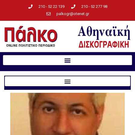
210 - 52 22 139
210 - 52 277 98
palkogr@otenet.gr