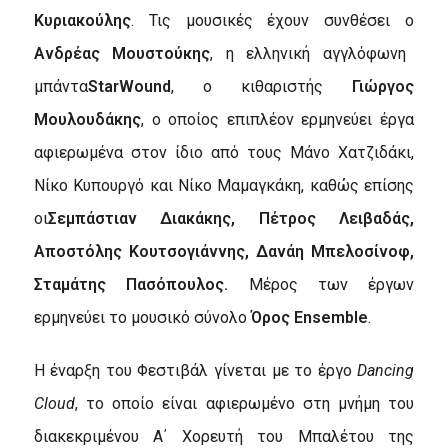
Κυριακούλης
. Τις μουσικές έχουν συνθέσει ο
Ανδρέας Μουστούκης
, η ελληνική αγγλόφωνη
μπάντα
StarWound
, ο κιθαριστής
Γιώργος
Μουλουδάκης
, ο οποίος επιπλέον ερμηνεύει έργα
αφιερωμένα στον ίδιο από τους Μάνο Χατζιδάκι,
Νίκο Κυπουργό και Νίκο Μαμαγκάκη, καθώς επίσης
οι
Σεμπάστιαν Διακάκης, Πέτρος Λειβαδάς,
Αποστόλης Κουτσογιάννης, Δανάη Μπελοσίνοφ,
Σταμάτης Πασόπουλος.
Μέρος των έργων
ερμηνεύει το μουσικό σύνολο
Όρος Ensemble
.
Η έναρξη του Φεστιβάλ γίνεται με το έργο
Dancing
Cloud
, το οποίο είναι αφιερωμένο στη μνήμη του
διακεκριμένου Α΄ Χορευτή του Μπαλέτου της