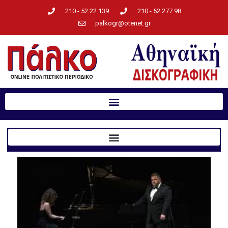
210 - 52 22 139
210 - 52 277 98
palkogr@otenet.gr